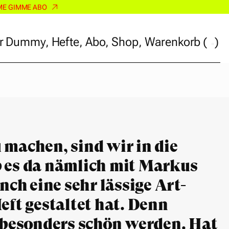
ME GIMME ABO
r Dummy
,
Hefte
,
Abo
,
Shop
,
Warenkorb
(
)
r Dummy
,
Hefte
,
Abo
,
Shop
,
Warenkorb
(
)
 machen, sind wir in die
b es da nämlich mit Markus
ch eine sehr lässige Art-
eft gestaltet hat. Denn
a besonders schön werden. Hat