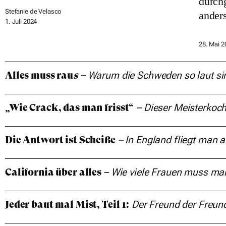
durch
Stefanie de Velasco
anders
1. Juli 2024
28. Mai 2
–
Warum die Schweden
so laut si
Alles muss rau
s
–
Dieser Meisterkoc
„Wie Crack, das man frisst“
–
In England fliegt man
a
Die Antwort ist Scheiße
–
Wie viele Frauen
muss man 
California über alles
Der Freund der Freun
Jeder baut mal Mist, Teil 1: