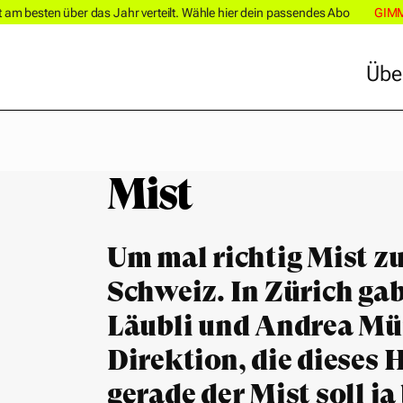
m besten über das Jahr verteilt. Wähle hier dein passendes Abo
GIM
Übe
Übe
Mist
Um mal richtig Mist zu
Schweiz. In Zürich ga
Läubli und Andrea Mün
Direktion, die dieses H
gerade der Mist soll j