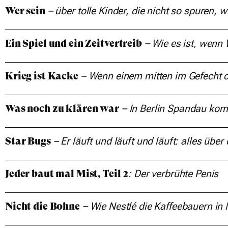
– ü
ber tolle Kinder, die nicht
so spuren, wi
Wer sein
–
Wie es ist, wenn
Ein Spiel und ein Zeitvertreib
–
Wenn einem
mitten im Gefecht
Krieg ist Kacke
–
In Berlin Spandau ko
Was noch zu klären war
–
Er läuft und läuft und läuft:
alles über
Star Bugs
:
Der verbrühte Penis
Jeder baut mal Mist, Teil 2
–
Wie Nestlé die Kaffeebauern
in
Nicht die Bohne