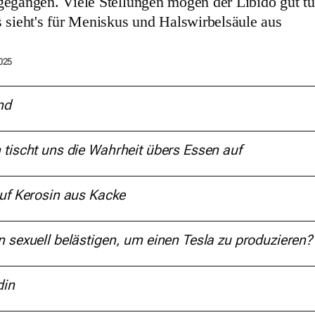
gegangen. Viele Stellungen mögen der Libido gut tu
 sieht's für Meniskus und Halswirbelsäule aus
025
nd
h
tischt uns die Wahrheit
übers Essen auf
uf Kerosin aus Kacke
sexuell belästigen,
um einen
Tesla zu produzieren?
din