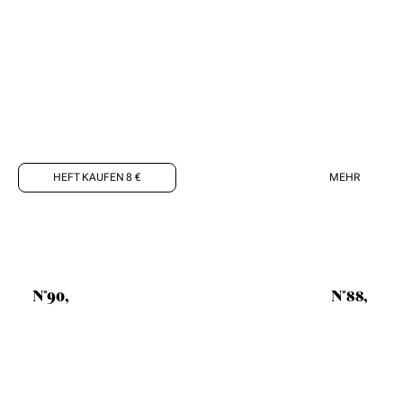
HEFT KAUFEN 8 €
MEHR
N°90,
N°88,