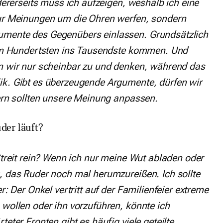
ndererseits muss ich aufzeigen, weshalb ich eine
nur Meinungen um die Ohren werfen, sondern
umente des Gegenübers einlassen. Grundsätzlich
 vom Hundertsten ins Tausendste kommen. Und
en wir nur scheinbar zu und denken, während das
ik. Gibt es überzeugende Argumente, dürfen wir
dern sollten unsere Meinung anpassen.
uder läuft?
Streit rein? Wenn ich nur meine Wut abladen oder
, das Ruder noch mal herumzureißen. Ich sollte
r: Der Onkel vertritt auf der Familienfeier extreme
 wollen oder ihn vorzuführen, könnte ich
eter Fronten gibt es häufig viele geteilte