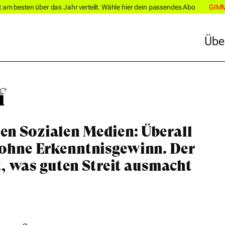
m besten über das Jahr verteilt. Wähle hier dein passendes Abo
GIM
Übe
Übe
f
den Sozialen Medien: Überall
ft ohne Erkenntnisgewinn. Der
, was guten Streit ausmacht