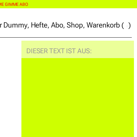
ME GIMME ABO
r Dummy
,
Hefte
,
Abo
,
Shop
,
Warenkorb
(
)
r Dummy
,
Hefte
,
Abo
,
Shop
,
Warenkorb
(
)
DIESER TEXT IST AUS: