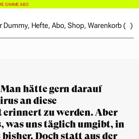
ME GIMME ABO
r Dummy
,
Hefte
,
Abo
,
Shop
,
Warenkorb
(
)
r Dummy
,
Hefte
,
Abo
,
Shop
,
Warenkorb
(
)
 Man hätte gern darauf
irus an diese
t erinnert zu werden. Aber
as, was uns täglich umgibt, in
bisher. Doch statt aus der