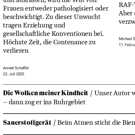
und ausrasten, wird die Wut von
RAF-T
Frauen entweder pathologisiert oder
Aber 
beschwichtigt. Zu dieser Unwucht
verzw
tragen Erziehung und
gesellschaftliche Konventionen bei.
Michael 
Höchste Zeit, die Contenance zu
11. Febru
verlieren
Annett Scheffel
22. Juli 2025
Die Wolken meiner Kindheit
/ Unser Autor w
– dann zog er ins Ruhrgebiet
Sauerstoffgerät
/ Beim Atmen sticht die Bien