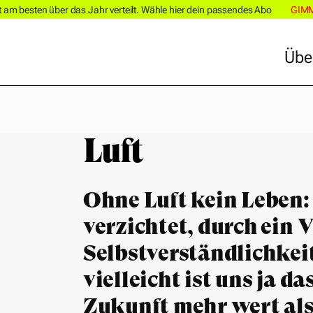
m besten über das Jahr verteilt. Wähle hier dein passendes Abo
GIM
Übe
Übe
Luft
Ohne Luft kein Leben:
verzichtet, durch ein V
Selbstverständlichkei
vielleicht ist uns ja d
Zukunft mehr wert als 