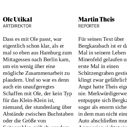
Ole Utikal
Martin Theis
ARTDIREKTOR
REPORTER
Dass es mit Ole passt, war
Für seinen Text über
eigentlich schon klar, als er
Bergkarabach ist er d
mal so eben aus Hamburg zum
Mal in seinem Leben 
Mittagessen nach Berlin kam,
Minenfeld gelaufen u
um ein wenig über eine
erste Mal in einen
mögliche Zusammenarbeit zu
Schützengraben gesti
plaudern. Und so war es denn
klingt zwar gefährlich
auch ein unaufgeregtes
Angst hatte Theis eig
Schaffen mit Ole, der kein Typ
nie. Merkwürdigerwe
für das Klein-Klein ist,
entpuppte sich Bergk
niemand, der stundenlang über
sogar als enorm siche
Abstände zwischen Buchstaben
in dem man nicht ein
oder die Größe von
Auto abschließen mus