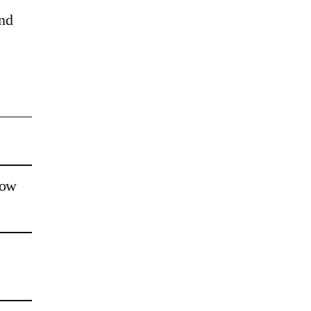
nd
low