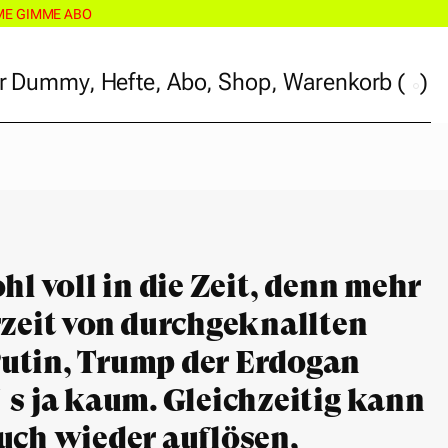
ME GIMME ABO
r Dummy
,
Hefte
,
Abo
,
Shop
,
Warenkorb
(
)
r Dummy
,
Hefte
,
Abo
,
Shop
,
Warenkorb
(
)
hl voll in die Zeit, denn mehr
rzeit von durchgeknallten
utin, Trump der Erdogan
´s ja kaum. Gleichzeitig kann
uch wieder auflösen,