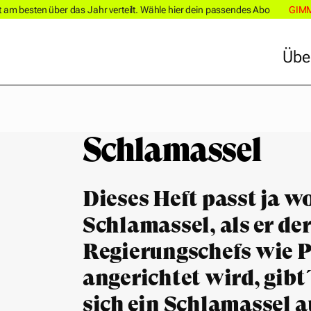
m besten über das Jahr verteilt. Wähle hier dein passendes Abo
GIM
Übe
Übe
Schlamassel
Dieses Heft passt ja wo
Schlamassel, als er de
Regierungschefs wie P
angerichtet wird, gibt
sich ein Schlamassel a