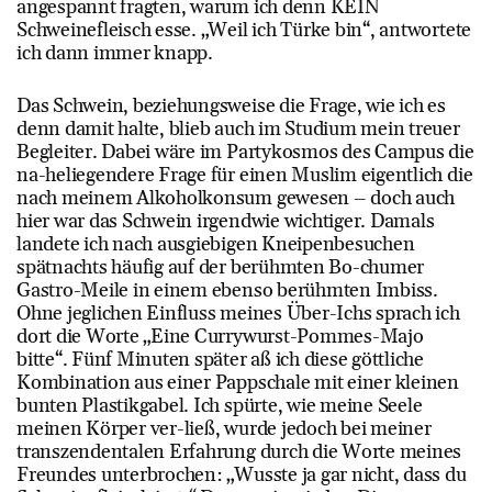
angespannt fragten, warum ich denn KEIN
Schweinefleisch esse. „Weil ich Türke bin“, antwortete
ich dann immer knapp.
Das Schwein, beziehungsweise die Frage, wie ich es
denn damit halte, blieb auch im Studium mein treuer
Begleiter. Dabei wäre im Partykosmos des Campus die
na-heliegendere Frage für einen Muslim eigentlich die
nach meinem Alkoholkonsum gewesen – doch auch
hier war das Schwein irgendwie wichtiger. Damals
landete ich nach ausgiebigen Kneipenbesuchen
spätnachts häufig auf der berühmten Bo-chumer
Gastro-Meile in einem ebenso berühmten Imbiss.
Ohne jeglichen Einfluss meines Über-Ichs sprach ich
dort die Worte „Eine Currywurst-Pommes-Majo
bitte“. Fünf Minuten später aß ich diese göttliche
Kombination aus einer Pappschale mit einer kleinen
bunten Plastikgabel. Ich spürte, wie meine Seele
meinen Körper ver-ließ, wurde jedoch bei meiner
transzendentalen Erfahrung durch die Worte meines
Freundes unterbrochen: „Wusste ja gar nicht, dass du