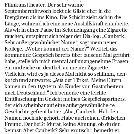
Filmkunsttheater. Der sehr warme
Septembermittwoch lockt die Gäste eher in die
Biergärten als ins Kino. Die Schicht zieht sich in die
Länge, während ich eine neue Aushilfskraft einarbeite.
Als wir in einer Pause im Seiteneingang eine Zigarette
rauchen, entspinnt sich folgender Dia-log: „Canberk!
Sehr außergewöhnlicher Name“, sagt mein neuer
Kollege. „Woher kommt der Name?“ Weil ich das
kommende Gespräch bereits über tausend Mal geführt
habe, stelle ich mich mental auf unangenehme Fragen
ein und ziehe or-dentlich an meiner Zigarette.
Vielleicht wird es ja dieses Mal nicht so schlimm, den-
ke ich und antworte: „Aus der Türkei. Meine Eltern
kamen in den 1970ern als Kinder von Gastarbeitern
nach Deutschland.“ Ich bemerke eine leichte
Enttäuschung im Gesicht meines Gesprächspartners,
der sich scheinbar auf eine außergewöhnliche-re
Geschichte gefreut hatte: „Aha, Canberk. Hab den
Namen noch nie gehört. Habe auch einen türkischen
Freund. Der heißt Murat, keine Ahnung, ob du den
kennst. Aber Canberk? Sehr exotisch“, bemerkt er.