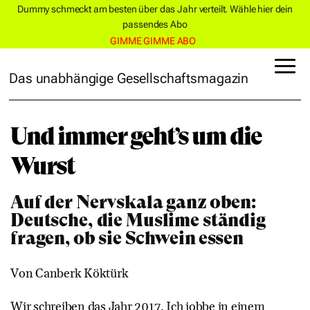
Dummy schmeckt am besten über das Jahr verteilt. Wähle hier dein
passendes Abo
GIMME GIMME ABO
Das unabhängige Gesellschaftsmagazin
Und immer geht’s um die
Wurst
Auf der Nervskala ganz oben:
Deutsche, die Muslime ständig
fragen, ob sie Schwein essen
Von Canberk Köktürk
Wir schreiben das Jahr 2017. Ich jobbe in einem