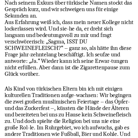
Nach seinem Exkurs über türkische Namen stockt das
Gespräch kurz, und wir schweigen uns für einige
Sekunden an.
Aus Erfahrung weiß ich, dass mein neuer Kollege nicht
lockerlassen wird. Und sie-he da, er dreht sich
langsam und bedeutungsvoll zu mir und fragt
verschwörerisch: „Sagma, ISST DU
SCHWEINEFLEISCH?“ – ganz so, als hätte ihn diese
Frage jahr-zehntelang beschäftigt. Ich seufze und
antworte: „Ja.“ Wieder kann ich seine Erwar-tungen
nicht erfüllen. Aber dann ist die Zigarettenpause zum
Glück vorüber.
Als Kind von türkischen Eltern bin ich mit einigen
kulturellen Traditionen aufge-wachsen: Wir begingen
die zwei großen muslimischen Feiertage – das Opfer-
und das Zuckerfest –, küssten die Hände der Älteren
und bereiteten bei uns zu Hause kein Schweinefleisch
zu. Und doch spielte die Religion bei uns nie eine
große Rol-le. Im Ruhrgebiet, wo ich aufwuchs, gab es
andere Traditionen wie Fußball, Bier und Kohle. Und