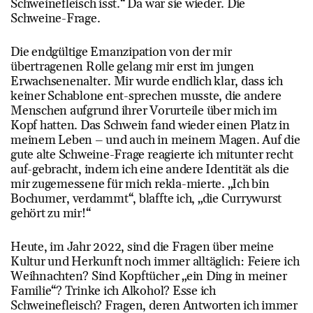
Schweinefleisch isst.“ Da war sie wieder. Die
Schweine-Frage.
Die endgültige Emanzipation von der mir
übertragenen Rolle gelang mir erst im jungen
Erwachsenenalter. Mir wurde endlich klar, dass ich
keiner Schablone ent-sprechen musste, die andere
Menschen aufgrund ihrer Vorurteile über mich im
Kopf hatten. Das Schwein fand wieder einen Platz in
meinem Leben – und auch in meinem Magen. Auf die
gute alte Schweine-Frage reagierte ich mitunter recht
auf-gebracht, indem ich eine andere Identität als die
mir zugemessene für mich rekla-mierte. „Ich bin
Bochumer, verdammt“, blaffte ich, „die Currywurst
gehört zu mir!“
Heute, im Jahr 2022, sind die Fragen über meine
Kultur und Herkunft noch immer alltäglich: Feiere ich
Weihnachten? Sind Kopftücher „ein Ding in meiner
Familie“? Trinke ich Alkohol? Esse ich
Schweinefleisch? Fragen, deren Antworten ich immer