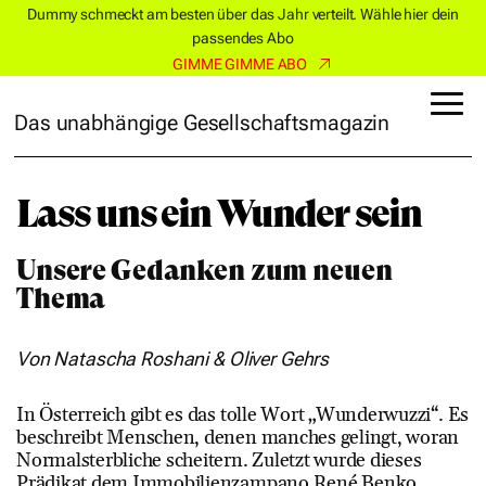
Dummy schmeckt am besten über das Jahr verteilt. Wähle hier dein
passendes Abo
GIMME GIMME ABO
Das unabhängige Gesellschaftsmagazin
Lass uns ein Wunder sein
Unsere Gedanken zum neuen
Thema
Von Natascha Roshani & Oliver Gehrs
In Österreich gibt es das tolle Wort „Wunderwuzzi“. Es
beschreibt Menschen, denen manches gelingt, woran
Normalsterbliche scheitern. Zuletzt wurde dieses
Prädikat dem Immobilienzampano René Benko