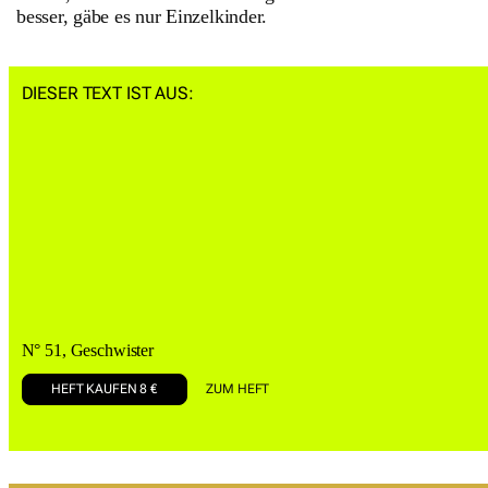
besser, gäbe es nur Einzelkinder.
DIESER TEXT IST AUS:
N° 51, Geschwister
HEFT KAUFEN 8 €
ZUM HEFT