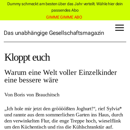
Dummy schmeckt am besten über das Jahr verteilt. Wähle hier dein
passendes Abo
GIMME GIMME ABO
Das unabhängige Gesellschaftsmagazin
Kloppt euch
Warum eine Welt voller Einzelkinder
eine bessere wäre
Von Boris von Brauchitsch
„Ich hole mir jetzt den gröööößten Joghurt!“, rief Sylvia*
und rannte aus dem sommerlichen Garten ins Haus, durch
den verwinkelten Flur, die enge Treppe hoch, wieselflink
um den Küchentisch und riss die Kühlschranktür auf.