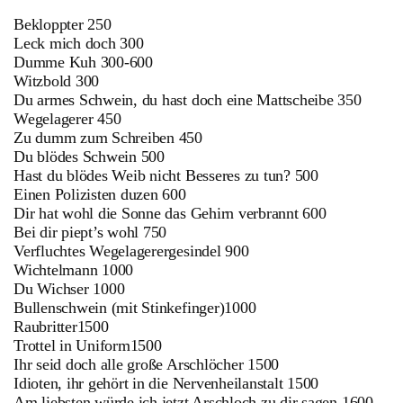
Bekloppter 250
Leck mich doch 300
Dumme Kuh 300-600
Witzbold 300
Du armes Schwein, du hast doch eine Mattscheibe 350
Wegelagerer 450
Zu dumm zum Schreiben 450
Du blödes Schwein 500
Hast du blödes Weib nicht Besseres zu tun? 500
Einen Polizisten duzen 600
Dir hat wohl die Sonne das Gehirn verbrannt 600
Bei dir piept’s wohl 750
Verfluchtes Wegelagerergesindel 900
Wichtelmann 1000
Du Wichser 1000
Bullenschwein (mit Stinkefinger)1000
Raubritter1500
Trottel in Uniform1500
Ihr seid doch alle große Arschlöcher 1500
Idioten, ihr gehört in die Nervenheilanstalt 1500
Am liebsten würde ich jetzt Arschloch zu dir sagen 1600