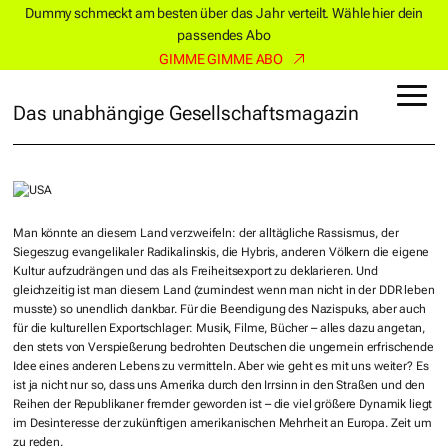
Dummy schmeckt am besten über das Jahr verteilt. Wähle hier dein
passendes Abo
GIMME GIMME ABO
Das unabhängige Gesellschaftsmagazin
Man könnte an diesem Land verzweifeln: der alltägliche Rassismus, der
Siegeszug evangelikaler Radikalinskis, die Hybris, anderen Völkern die eigene
Kultur aufzudrängen und das als Freiheitsexport zu deklarieren. Und
gleichzeitig ist man diesem Land (zumindest wenn man nicht in der DDR leben
musste) so unendlich dankbar. Für die Beendigung des Nazispuks, aber auch
für die kulturellen Exportschlager: Musik, Filme, Bücher – alles dazu angetan,
den stets von Verspießerung bedrohten Deutschen die ungemein erfrischende
Idee eines anderen Lebens zu vermitteln. Aber wie geht es mit uns weiter? Es
ist ja nicht nur so, dass uns Amerika durch den Irrsinn in den Straßen und den
Reihen der Republikaner fremder geworden ist – die viel größere Dynamik liegt
im Desinteresse der zukünftigen amerikanischen Mehrheit an Europa. Zeit um
zu reden.