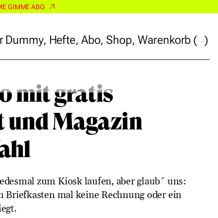
ME GIMME ABO
r Dummy
,
Hefte
,
Abo
,
Shop
,
Warenkorb
(
)
r Dummy
,
Hefte
,
Abo
,
Shop
,
Warenkorb
(
)
o mit gratis
t und Magazin
ahl
jedesmal zum Kiosk laufen, aber glaub´ uns:
im Briefkasten mal keine Rechnung oder ein
egt.