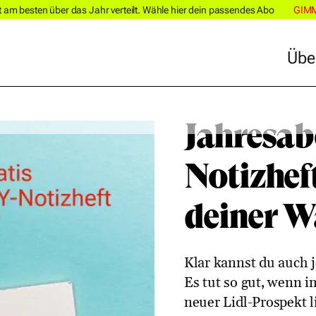
m besten über das Jahr verteilt. Wähle hier dein passendes Abo
GIM
Übe
Übe
Jahresab
Notizhef
deiner W
Klar kannst du auch 
Es tut so gut, wenn 
neuer Lidl-Prospekt li