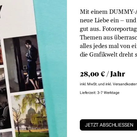
Mit einem DUMMY-Abo 
neue Liebe ein – und 
gut aus. Fotoreportag
Themen aus überrasc
alles jedes mal von e
die Grafikwelt dreht s
28,00
€
/ Jahr
inkl. MwSt.
und inkl. Versandkoste
Lieferzeit:
3-7 Werktage
Jahresabo
JETZT ABSCHLIESSEN
mit