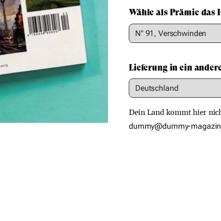
gratis
Wähle als Prämie das 
Notizheft
und
Magazin
deiner
Wahl
Lieferung in ein ander
Menge
Dein Land kommt hier nicht
dummy@dummy-magazin