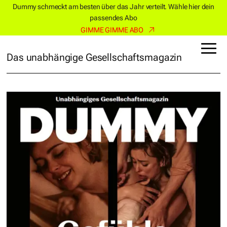
Dummy schmeckt am besten über das Jahr verteilt. Wähle hier dein
passendes Abo
GIMME GIMME ABO
Das unabhängige Gesellschaftsmagazin