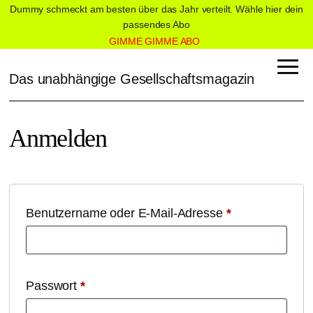
Dummy schmeckt am besten über das Jahr verteilt. Wähle hier dein
passendes Abo
GIMME GIMME ABO
Das unabhängige Gesellschaftsmagazin
Anmelden
Erforderlich
Benutzername oder E-Mail-Adresse
*
Erforderlich
Passwort
*