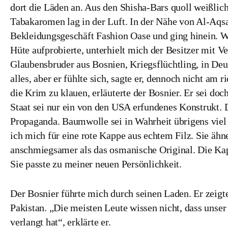
dort die Läden an. Aus den Shisha-Bars quoll weißlic
Tabakaromen lag in der Luft. In der Nähe von Al-Aqs
Bekleidungsgeschäft Fashion Oase und ging hinein. W
Hüte aufprobierte, unterhielt mich der Besitzer mit V
Glaubensbruder aus Bosnien, Kriegsflüchtling, in Deu
alles, aber er fühlte sich, sagte er, dennoch nicht am r
die Krim zu klauen, erläuterte der Bosnier. Er sei d
Staat sei nur ein von den USA erfundenes Konstrukt. 
Propaganda. Baumwolle sei in Wahrheit übrigens viel s
ich mich für eine rote Kappe aus echtem Filz. Sie ähn
anschmiegsamer als das osmanische Original. Die Kap
Sie passte zu meiner neuen Persönlichkeit.
Der Bosnier führte mich durch seinen Laden. Er zeig
Pakistan. „Die meisten Leute wissen nicht, dass uns
verlangt hat“, erklärte er.