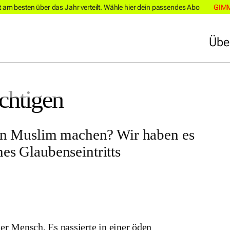
m besten über das Jahr verteilt. Wähle hier dein passendes Abo
GIM
Übe
Übe
chtigen
n Muslim machen? Wir haben es
nes Glaubenseintritts
r Mensch. Es passierte in einer öden