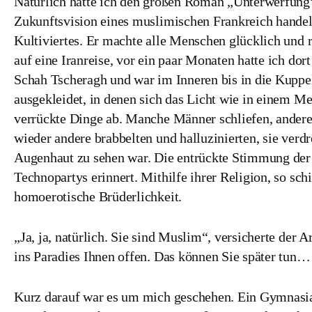
Natürlich hatte ich den großen Roman „Unterwerfung“
Zukunftsvision eines muslimischen Frankreich handel
Kultiviertes. Er machte alle Menschen glücklich und 
auf eine Iranreise, vor ein paar Monaten hatte ich do
Schah Tscheragh und war im Inneren bis in die Kuppe
ausgekleidet, in denen sich das Licht wie in einem Me
verrückte Dinge ab. Manche Männer schliefen, andere 
wieder andere brabbelten und halluzinierten, sie verdr
Augenhaut zu sehen war. Die entrückte Stimmung der 
Technopartys erinnert. Mithilfe ihrer Religion, so sch
homoerotische Brüderlichkeit.
„Ja, ja, natürlich. Sie sind Muslim“, versicherte der 
ins Paradies Ihnen offen. Das können Sie später tun… 
Kurz darauf war es um mich geschehen. Ein Gymnasias