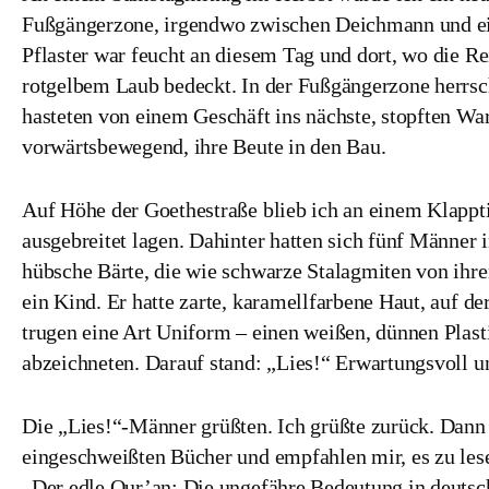
Fußgängerzone, irgendwo zwischen Deichmann und e
Pflaster war feucht an diesem Tag und dort, wo die Re
rotgelbem Laub bedeckt. In der Fußgängerzone herrs
hasteten von einem Geschäft ins nächste, stopften War
vorwärtsbewegend, ihre Beute in den Bau.
Auf Höhe der Goethestraße blieb ich an einem Klappt
ausgebreitet lagen. Dahinter hatten sich fünf Männer i
hübsche Bärte, die wie schwarze Stalagmiten von ihre
ein Kind. Er hatte zarte, karamellfarbene Haut, auf de
trugen eine Art Uniform – einen weißen, dünnen Plast
abzeichneten. Darauf stand: „Lies!“ Erwartungsvoll u
Die „Lies!“-Männer grüßten. Ich grüßte zurück. Dann r
eingeschweißten Bücher und empfahlen mir, es zu les
„Der edle Qur’an: Die ungefähre Bedeutung in deutsc