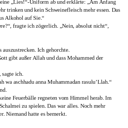
h seine „Lies!“-Uniform ab und erklärte: „Am Anfang
mehr trinken und kein Schweinefleisch mehr essen. Das
us Alkohol auf Sie.“
e?“, fragte ich zögerlich. „Nein, absolut nicht“,
s auszustrecken. Ich gehorchte.
 Gott gibt außer Allah und dass Mohammed der
 sagte ich.
’Llah wa aschhadu anna Muhammadan rasulu’Llah.“
end.
, keine Feuerbälle regneten vom Himmel herab. Im
Schalmei zu spielen. Das war alles. Noch mehr
r. Niemand hatte es bemerkt.