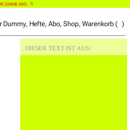
ME GIMME ABO
r Dummy
,
Hefte
,
Abo
,
Shop
,
Warenkorb
(
)
r Dummy
,
Hefte
,
Abo
,
Shop
,
Warenkorb
(
)
DIESER TEXT IST AUS: