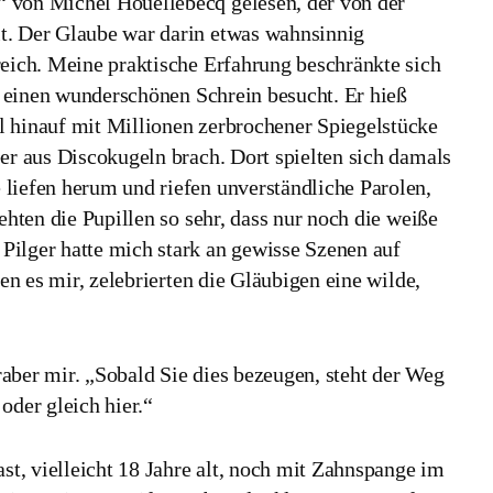
 von Michel Houellebecq gelesen, der von der
t. Der Glaube war darin etwas wahnsinnig
reich. Meine praktische Erfahrung beschränkte sich
rt einen wunderschönen Schrein besucht. Er hieß
l hinauf mit Millionen zerbrochener Spiegelstücke
er aus Discokugeln brach. Dort spielten sich damals
liefen herum und riefen unverständliche Parolen,
ehten die Pupillen so sehr, dass nur noch die weiße
Pilger hatte mich stark an gewisse Szenen auf
ien es mir, zelebrierten die Gläubigen eine wilde,
Araber mir. „Sobald Sie dies bezeugen, steht der Weg
oder gleich hier.“
t, vielleicht 18 Jahre alt, noch mit Zahnspange im