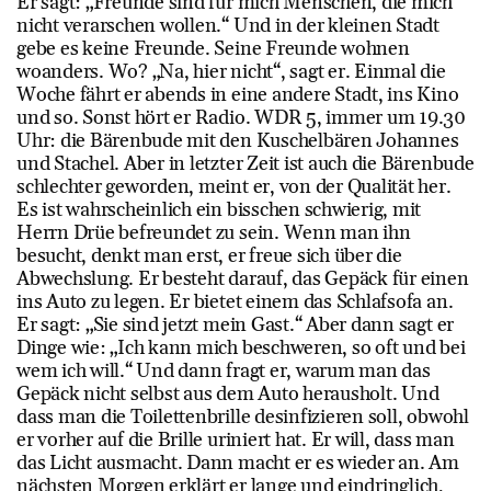
Er sagt: „Freunde sind für mich Menschen, die mich
nicht verarschen wollen.“ Und in der kleinen Stadt
gebe es keine Freunde. Seine Freunde wohnen
woanders. Wo? „Na, hier nicht“, sagt er. Einmal die
Woche fährt er abends in eine andere Stadt, ins Kino
und so. Sonst hört er Radio. WDR 5, immer um 19.30
Uhr: die Bärenbude mit den Kuschelbären Johannes
und Stachel. Aber in letzter Zeit ist auch die Bärenbude
schlechter geworden, meint er, von der Qualität her.
Es ist wahrscheinlich ein bisschen schwierig, mit
Herrn Drüe befreundet zu sein. Wenn man ihn
besucht, denkt man erst, er freue sich über die
Abwechslung. Er besteht darauf, das Gepäck für einen
ins Auto zu legen. Er bietet einem das Schlafsofa an.
Er sagt: „Sie sind jetzt mein Gast.“ Aber dann sagt er
Dinge wie: „Ich kann mich beschweren, so oft und bei
wem ich will.“ Und dann fragt er, warum man das
Gepäck nicht selbst aus dem Auto herausholt. Und
dass man die Toilettenbrille desinfizieren soll, obwohl
er vorher auf die Brille uriniert hat. Er will, dass man
das Licht ausmacht. Dann macht er es wieder an. Am
nächsten Morgen erklärt er lange und eindringlich,