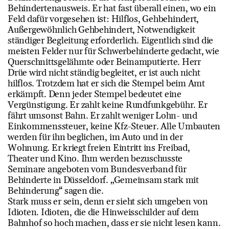
Behindertenausweis. Er hat fast überall einen, wo ein
Feld dafür vorgesehen ist: Hilflos, Gehbehindert,
Außergewöhnlich Gehbehindert, Notwendigkeit
ständiger Begleitung erforderlich. Eigentlich sind die
meisten Felder nur für Schwerbehinderte gedacht, wie
Querschnittsgelähmte oder Beinamputierte. Herr
Drüe wird nicht ständig begleitet, er ist auch nicht
hilflos. Trotzdem hat er sich die Stempel beim Amt
erkämpft. Denn jeder Stempel bedeutet eine
Vergünstigung. Er zahlt keine Rundfunkgebühr. Er
fährt umsonst Bahn. Er zahlt weniger Lohn- und
Einkommenssteuer, keine Kfz-Steuer. Alle Umbauten
werden für ihn beglichen, im Auto und in der
Wohnung. Er kriegt freien Eintritt ins Freibad,
Theater und Kino. Ihm werden bezuschusste
Seminare angeboten vom Bundesverband für
Behinderte in Düsseldorf. „Gemeinsam stark mit
Behinderung“ sagen die.
Stark muss er sein, denn er sieht sich umgeben von
Idioten. Idioten, die die Hinweisschilder auf dem
Bahnhof so hoch machen, dass er sie nicht lesen kann.