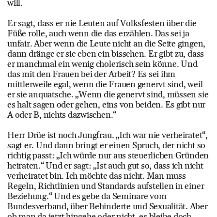
will.
Er sagt, dass er nie Leuten auf Volksfesten über die
Füße rolle, auch wenn die das erzählen. Das sei ja
unfair. Aber wenn die Leute nicht an die Seite gingen,
dann dränge er sie eben ein bisschen. Er gibt zu, dass
er manchmal ein wenig cholerisch sein könne. Und
das mit den Frauen bei der Arbeit? Es sei ihm
mittlerweile egal, wenn die Frauen genervt sind, weil
er sie anquatsche. „Wenn die genervt sind, müssen sie
es halt sagen oder gehen, eins von beiden. Es gibt nur
A oder B, nichts dazwischen.“
Herr Drüe ist noch Jungfrau. „Ich war nie verheiratet“,
sagt er. Und dann bringt er einen Spruch, der nicht so
richtig passt: „Ich würde nur aus steuerlichen Gründen
heiraten.“ Und er sagt: „Ist auch gut so, dass ich nicht
verheiratet bin. Ich möchte das nicht. Man muss
Regeln, Richtlinien und Standards aufstellen in einer
Beziehung.“ Und es gebe da Seminare vom
Bundesverband, über Behinderte und Sexualität. Aber
ob man da jetzt hingehe oder nicht, es bleibe doch