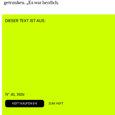
getrunken. „Es war herrlich.
DIESER TEXT IST AUS:
N° 46, Hilfe
HEFT KAUFEN 8 €
ZUM HEFT