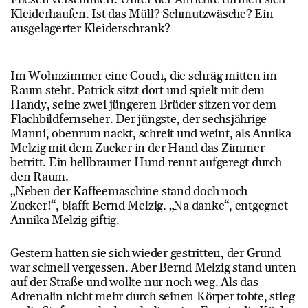
Kleiderhaufen. Ist das Müll? Schmutzwäsche? Ein
ausgelagerter Kleiderschrank?
Im Wohnzimmer eine Couch, die schräg mitten im
Raum steht. Patrick sitzt dort und spielt mit dem
Handy, seine zwei jüngeren Brüder sitzen vor dem
Flachbildfernseher. Der jüngste, der sechsjährige
Manni, obenrum nackt, schreit und weint, als Annika
Melzig mit dem Zucker in der Hand das Zimmer
betritt. Ein hellbrauner Hund rennt aufgeregt durch
den Raum.
„Neben der Kaffeemaschine stand doch noch
Zucker!“, blafft Bernd Melzig. „Na danke“, entgegnet
Annika Melzig giftig.
Gestern hatten sie sich wieder gestritten, der Grund
war schnell vergessen. Aber Bernd Melzig stand unten
auf der Straße und wollte nur noch weg. Als das
Adrenalin nicht mehr durch seinen Körper tobte, stieg